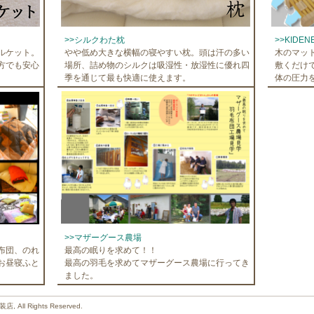
>>シルクわた枕
>>KIDEN
ルケット。
やや低め大きな横幅の寝やすい枕。頭は汗の多い
木のマッ
方でも安心
場所、詰め物のシルクは吸湿性・放湿性に優れ四
敷くだけ
季を通じて最も快適に使えます。
体の圧力
>>マザーグース農場
布団、のれ
最高の眠りを求めて！！
お昼寝ふと
最高の羽毛を求めてマザーグース農場に行ってき
ました。
ll Rights Reserved.