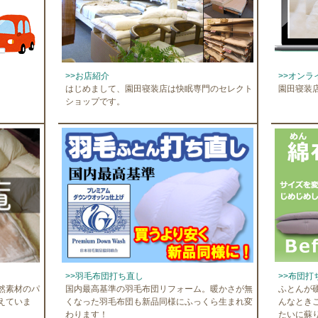
>>お店紹介
>>オンラ
はじめまして、園田寝装店は快眠専門のセレクト
園田寝装
ショップです。
>>羽毛布団打ち直し
>>布団打
然素材のパ
国内最高基準の羽毛布団リフォーム。暖かさが無
ふとんが
えていま
くなった羽毛布団も新品同様にふっくら生まれ変
んなとき
わります！
たいに蘇