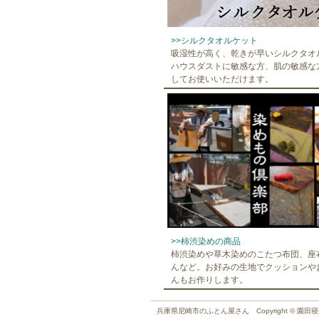
>>シルクタオルケット
吸湿性が高く、乾きが早いシルクタオ
ハウスダストに敏感な方、肌の敏感な
してお使いいただけます。
>>柿渋染めの商品
柿渋染めや草木染めのこたつ布団、座
んなど。お好みの生地でクッションや
んもお作りします。
兵庫県尼崎市のふとん屋さん Copyright © 園田寝装店, A