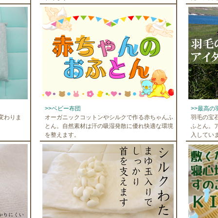
>>ベビー布団
>>最高の
変わりま
オーガニックコットンやシルクで作る赤ちゃんふ
羽毛の宝
とん。自然素材は汗の吸湿発散に優れ快適な環境
ふとん。
を整えます。
入してい