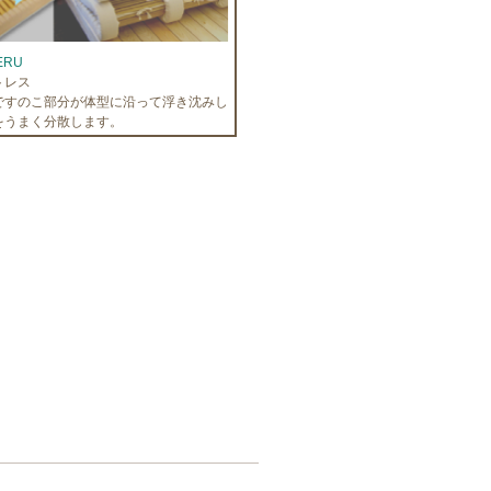
ERU
トレス
ですのこ部分が体型に沿って浮き沈みし
をうまく分散します。